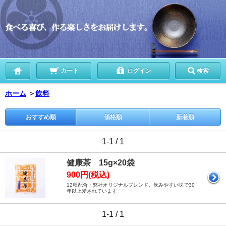
カート
ログイン
検索
ホーム
＞
飲料
おすすめ順
価格順
新着順
1-1 / 1
健康茶 15g×20袋
900円(税込)
12種配合・弊社オリジナルブレンド。飲みやすい味で30
年以上愛されています
1-1 / 1