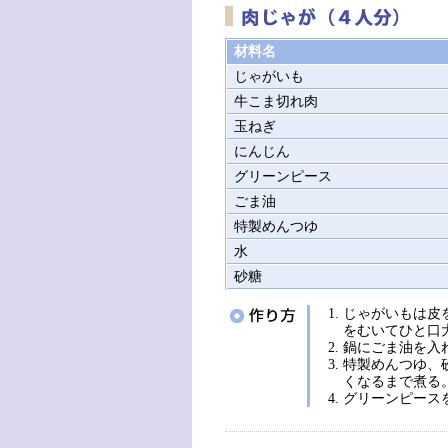
材料名
じゃがいも
牛こま切れ肉
玉ねぎ
にんじん
グリーンピース
ごま油
特製めんつゆ
水
砂糖
じゃがいもは皮
をむいてひと口
鍋にごま油を入
特製めんつゆ、
くなるまで煮る
グリーンピース