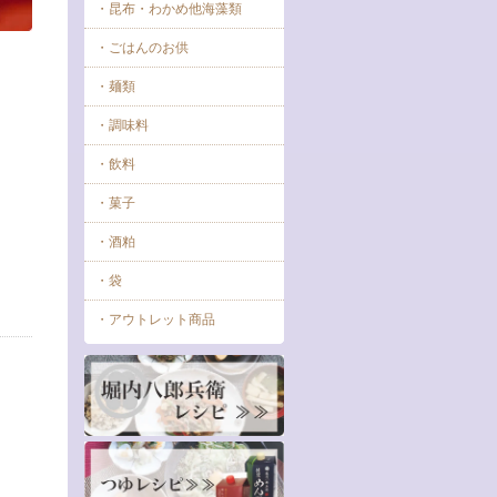
・昆布・わかめ他海藻類
・ごはんのお供
・麺類
・調味料
・飲料
・菓子
・酒粕
・袋
・アウトレット商品