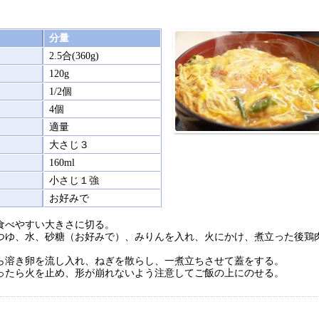
分量
2.5合(360g)
120g
1/2個
4個
適量
大さじ３
160ml
小さじ１強
お好みで
食べやすい大きさに切る。
つゆ、水、砂糖（お好みで）、みりんを入れ、火にかけ、煮立った後鶏
。
ら溶き卵を流し入れ、ねぎを散らし、一煮立ちさせて蓋をする。
ったら火を止め、形が崩れないよう注意してご飯の上にのせる。