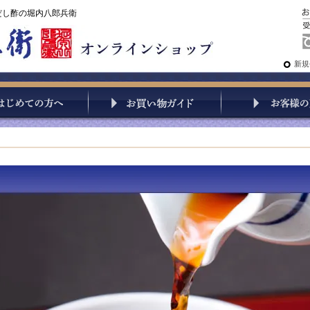
だし酢の堀内八郎兵衛
新規