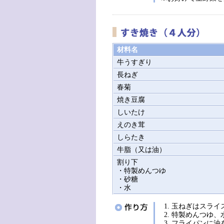
材料名
牛うすぎり
長ねぎ
春菊
焼き豆腐
しいたけ
えのき茸
しらたき
牛脂（又は油）
割り下
・特製めんつゆ
・砂糖
・水
玉ねぎはスライ
特製めんつゆ、
フライパンに油