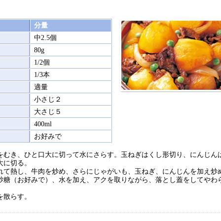
分量
中2.5個
80g
1/2個
1/3本
適量
小さじ２
大さじ５
400ml
お好みで
をむき、ひと口大に切って水にさらす。玉ねぎはくし形切り、にんじん
大に切る。
れて熱し、牛肉を炒め、さらにじゃがいも、玉ねぎ、にんじんを加え炒
砂糖（お好みで）、水を加え、アクを取りながら、落とし蓋をしてやわ
。
を散らす。