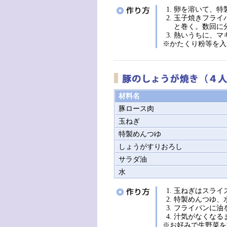
卵を溶いて、特
玉子焼きフライ
と巻く。数回に
熱いうちに、マ
※かたくり粉等を入
材料名
豚ロース肉
玉ねぎ
特製めんつゆ
しょうがすりおろし
サラダ油
水
玉ねぎはスライ
特製めんつゆ、
フライパンに油
汁気がなくなる
※お好みで生野菜を