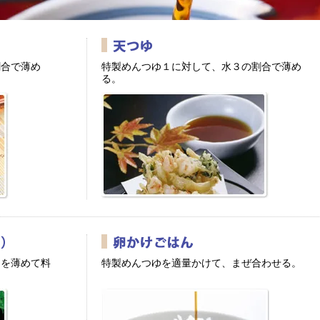
割合で薄め
特製めんつゆ１に対して、水３の割合で薄め
る。
ゆを薄めて料
特製めんつゆを適量かけて、まぜ合わせる。