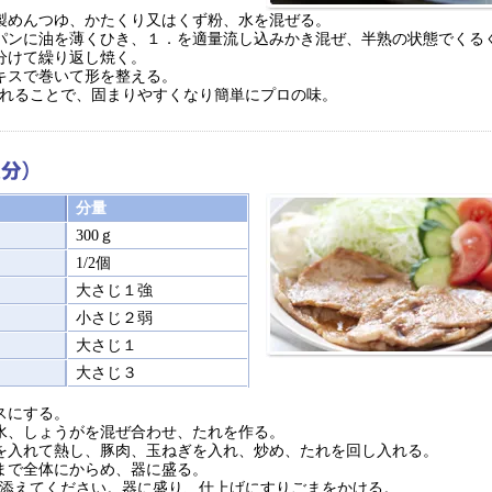
製めんつゆ、かたくり又はくず粉、水を混ぜる。
パンに油を薄くひき、１．を適量流し込みかき混ぜ、半熟の状態でくる
分けて繰り返し焼く。
キスで巻いて形を整える。
れることで、固まりやすくなり簡単にプロの味。
分量
300ｇ
1/2個
大さじ１強
小さじ２弱
大さじ１
大さじ３
スにする。
水、しょうがを混ぜ合わせ、たれを作る。
を入れて熱し、豚肉、玉ねぎを入れ、炒め、たれを回し入れる。
まで全体にからめ、器に盛る。
添えてください。器に盛り、仕上げにすりごまをかける。