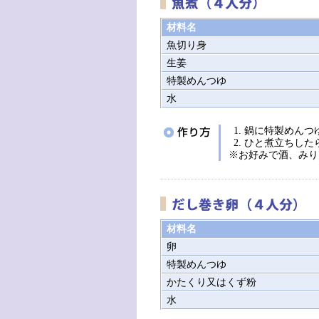
材料名
魚切り身
生姜
特製めんつゆ
水
鍋に特製めんつ
ひと煮立ちした
※お好みで酒、みり
材料名
卵
特製めんつゆ
かたくり又はくず粉
水