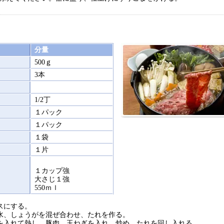
分量
500ｇ
3本
1/2丁
１パック
１パック
１袋
１片
１カップ強
大さじ１強
550ｍｌ
スにする。
水、しょうがを混ぜ合わせ、たれを作る。
を入れて熱し、豚肉、玉ねぎを入れ、炒め、たれを回し入れる。