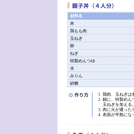
材料名
米
鶏もも肉
玉ねぎ
卵
ねぎ
特製めんつゆ
水
みりん
砂糖
鶏肉、玉ねぎは
鍋に、特製めん
玉ねぎを加える
肉に火が通った
表面が半熟にな