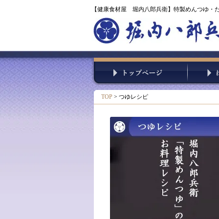
【健康食材屋 堀内八郎兵衛】特製めんつゆ・
TOP
> つゆレシピ