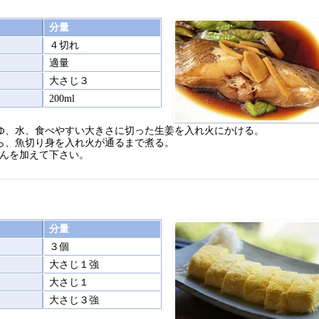
分量
４切れ
適量
大さじ３
200ml
ゆ、水、食べやすい大きさに切った生姜を入れ火にかける。
ら、魚切り身を入れ火が通るまで煮る。
んを加えて下さい。
分量
３個
大さじ１強
大さじ１
大さじ３強