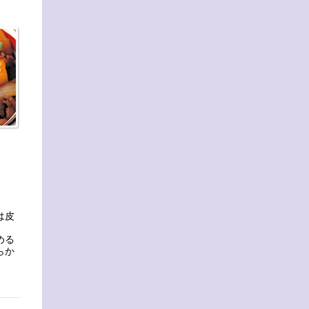
は皮
める
らか