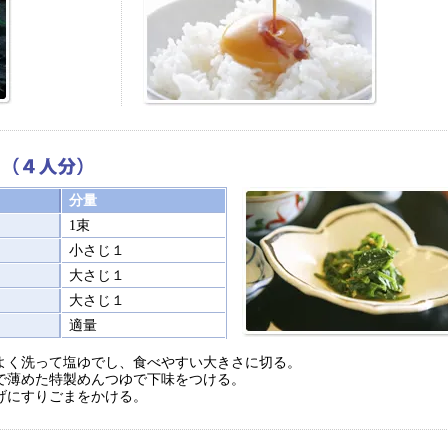
分量
1束
小さじ１
大さじ１
大さじ１
適量
よく洗って塩ゆでし、食べやすい大きさに切る。
で薄めた特製めんつゆで下味をつける。
げにすりごまをかける。