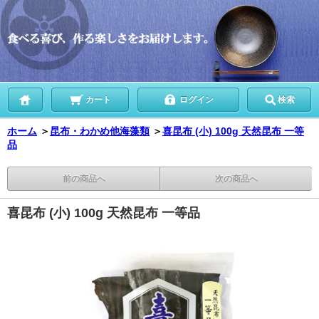
カート
ログイン
検索
ホーム
＞
昆布・わかめ他海藻類
＞
喜昆布 (小) 100g 天然昆布 一等
品
前の商品へ
次の商品へ
喜昆布 (小) 100g 天然昆布 一等品