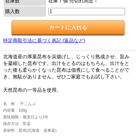
在庫数
在庫 7 個 売切れ間近！
購入数
特定商取引法に基づく表記 (返品など)
北海道産の厚葉昆布を浜揚げし、じっくり熟成させ、旨み
を凝縮した昆布です。出汁をとるのはもちろん、出汁をと
った後も柔らかくなった昆布は佃煮にして食べることがで
き、無駄がありません。ぜひご家庭でもお試し下さい。
天然昆布の一等品を使用。
名 称 :干こんぶ
内容量 : 100g
賞味期限：製造日より2年
保存方法 : 常温
原材料 : 昆布(北海道 道東産)