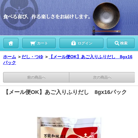
カート
ログイン
検索
ホーム
＞
だし・つゆ
＞
【メール便OK】あご入りふりだし 8gx16
パック
前の商品へ
次の商品へ
【メール便OK】あご入りふりだし 8gx16パック