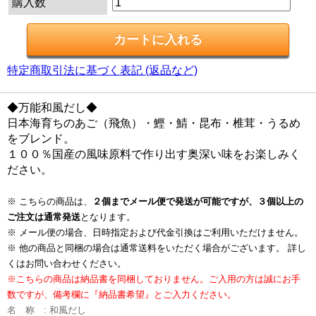
購入数
特定商取引法に基づく表記 (返品など)
◆万能和風だし◆
日本海育ちのあご（飛魚）・鰹・鯖・昆布・椎茸・うるめ
をブレンド。
１００％国産の風味原料で作り出す奥深い味をお楽しみく
ださい。
※ こちらの商品は、
２個までメール便で発送が可能ですが、３個以上の
ご注文は通常発送
となります。
※ メール便の場合、日時指定および代金引換はご利用いただけません。
※ 他の商品と同梱の場合は通常送料をいただく場合がございます。 詳し
くはお問い合わせください。
※こちらの商品は納品書を同梱しておりません。ご入用の方は誠にお手
数ですが、備考欄に『納品書希望』とご入力ください。
名 称 : 和風だし