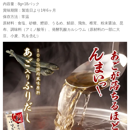
内容量 : 8g×18パック
賞味期限：製造日より1年6ヶ月
保存方法 : 常温
原材料 : 食塩、砂糖、鰹節、うるめ、鯖節、飛魚、椎茸、粉末醤油、昆
布、調味料（アミノ酸等）、発酵乳酸カルシウム（原材料の一部に大
豆、小麦、乳を含む）