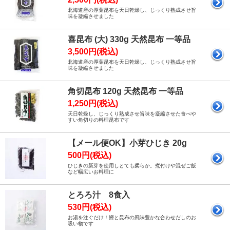
北海道産の厚葉昆布を天日乾燥し、じっくり熟成させ旨
味を凝縮させました
喜昆布 (大) 330g 天然昆布 一等品
3,500円(税込)
北海道産の厚葉昆布を天日乾燥し、じっくり熟成させ旨
味を凝縮させました
角切昆布 120g 天然昆布 一等品
1,250円(税込)
天日乾燥し、じっくり熟成させ旨味を凝縮させた食べや
すい角切りの料理昆布です
【メール便OK】小芽ひじき 20g
500円(税込)
ひじきの新芽を使用しとても柔らか。煮付けや混ぜご飯
など幅広いお料理に
とろろ汁 8食入
530円(税込)
お湯を注ぐだけ！鰹と昆布の風味豊かな合わせだしのお
吸い物です