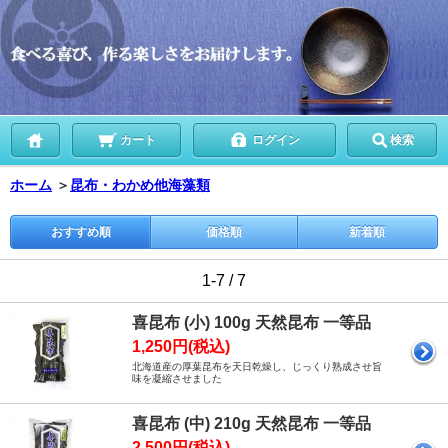
カート
ログイン
検索
ホーム
＞
昆布・わかめ他海藻類
おすすめ順
価格順
新着順
1-7 / 7
喜昆布 (小) 100g 天然昆布 一等品
1,250円(税込)
北海道産の厚葉昆布を天日乾燥し、じっくり熟成させ旨
味を凝縮させました
喜昆布 (中) 210g 天然昆布 一等品
2,500円(税込)